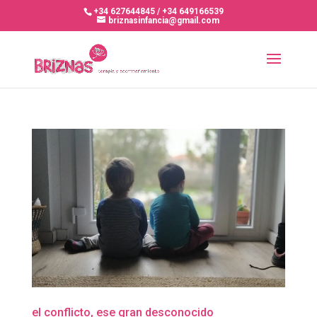
+34 627644845 / +34 649166539
briznasinfancia@gmail.com
el conflicto, ese gran desconocido