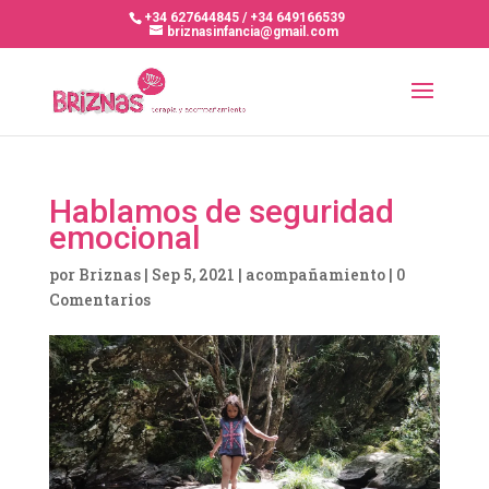
+34 627644845 / +34 649166539
briznasinfancia@gmail.com
Hablamos de seguridad
emocional
por
Briznas
|
Sep 5, 2021
|
acompañamiento
|
0
Comentarios