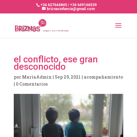
+34 627644845 / +34 649166539
briznasinfancia@gmail.com
el conflicto, ese gran
desconocido
por
MaríaAdmin
|
Sep 29, 2021
|
acompañamiento
|
0 Comentarios